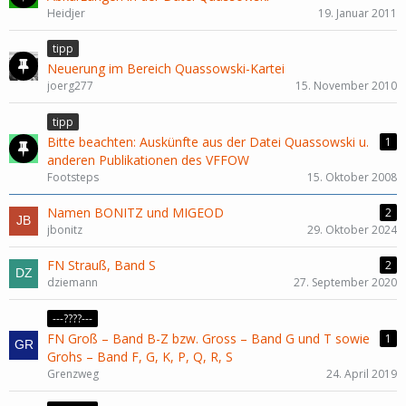
Heidjer
19. Januar 2011
tipp
Neuerung im Bereich Quassowski-Kartei
joerg277
15. November 2010
tipp
Bitte beachten: Auskünfte aus der Datei Quassowski u.
1
anderen Publikationen des VFFOW
Footsteps
15. Oktober 2008
Namen BONITZ und MIGEOD
2
jbonitz
29. Oktober 2024
FN Strauß, Band S
2
dziemann
27. September 2020
---????---
FN Groß – Band B-Z bzw. Gross – Band G und T sowie
1
Grohs – Band F, G, K, P, Q, R, S
Grenzweg
24. April 2019