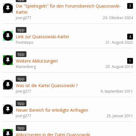
Die "Spielregeln" für den Forumsbereich Quassowski-
3
Kartei
joerg277
29. Oktober 2024
tipp
Link zur Quassowski-Kartei
4
Footsteps
21. August 2022
tipp
Weitere Abkürzungen
1
Marienberg
25. August 2013
tipp
Was ist die Kartei Quassowski ?
joerg277
9. September 2011
tipp
Neuer Bereich für erledigte Anfragen
joerg277
25. Januar 2011
tipp
Abkürzungen in der Datei Quassowski