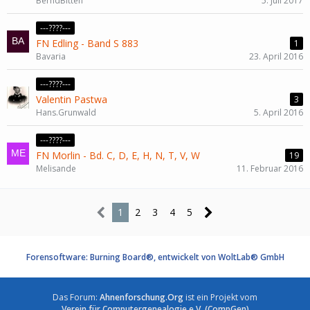
BerndBitten
5. Juli 2017
---????---
FN Edling - Band S 883
1
Bavaria
23. April 2016
---????---
Valentin Pastwa
3
Hans.Grunwald
5. April 2016
---????---
FN Morlin - Bd. C, D, E, H, N, T, V, W
19
Melisande
11. Februar 2016
1
2
3
4
5
Forensoftware: Burning Board®, entwickelt von WoltLab® GmbH
Das Forum:
Ahnenforschung.Org
ist ein Projekt vom
Verein für Computergenealogie e.V. (CompGen)