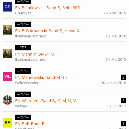
---????---
FN Bienkowski - Band B, Seite 305
Grenzweg
24. April 2019
---????---
FN Brückmann in Band B, H und K
thankmarvanbriest
18. Mai 2018
---????---
FN Mann in QMS1 M
thankmarvanbriest
14. Mai 2018
---????---
FN Mannowski, Band M-R-S
3
Weltenwanderer
20. Januar 2018
---????---
FN Völckner - Band B, K, M, U, V,
6
Vølkner
5. Juli 2017
---????---
FN Boß Band B
1