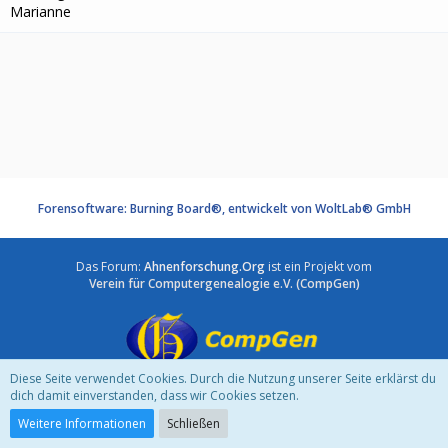
Marianne
Forensoftware: Burning Board®, entwickelt von WoltLab® GmbH
Das Forum:
Ahnenforschung.Org
ist ein Projekt vom
Verein für Computergenealogie e.V. (CompGen)
Diese Seite verwendet Cookies. Durch die Nutzung unserer Seite erklärst du
Impressum
-
Datenschutz
dich damit einverstanden, dass wir Cookies setzen.
Community-Software:
WoltLab Suite™ 5.2.10
Weitere Informationen
Schließen